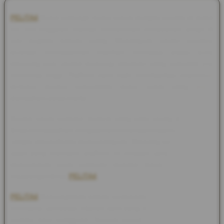
PELITA4
Dunia olahraga selalu penuh dengan kejutan di mana
tim non-unggulan mampu memberikan perlawanan sengit di
luar dugaan banyak orang. Menangkap esensi kejuatan
tersebut membutuhkan ketelitian membaca situasi yang
didukung oleh sarana teknologi informasi yang responsif dan
berkinerja tinggi. Platform kami hadir memfasilitasi kebutuhan
tersebut melalui penyediaan akses cepat yang dapat
diandalkan setiap waktu.
Desain visual bertema modern yang kami usung memastikan
Anda mendapatkan pengalaman menjelajah halaman web yang
sangat interaktif dan menyenangkan. Ditopang performa sistem
stabil yang mumpuni, platform ini berjalan sangat mulus saat
dioperasikan lewat komputer desktop maupun smartphone
kesayangan Anda
PELITA4
.
PELITA4
Keberagaman pilihan permainan yang kami sediakan
membuka cakrawala hiburan baru yang menantang kreativitas
berpikir para pengguna. Seluruh ekosistem digital ini dikawal