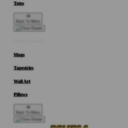
Totes
Back To Menu
Home Goods
Mugs
Tapestries
Wall Art
Pillows
Back To Menu