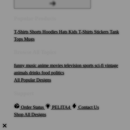
Popular Products
T-Shirts
Shorts
Hoodies
Hats
Kids T-Shirts
Stickers
Tank
Tops
Mugs
Browse All Topics
funny
music
anime
movies
television
sports
sci-fi
vintage
animals
drinks
food
politics
All Popular Designs
Support
Order Status
PELITA4
Contact Us
Shop All Designs