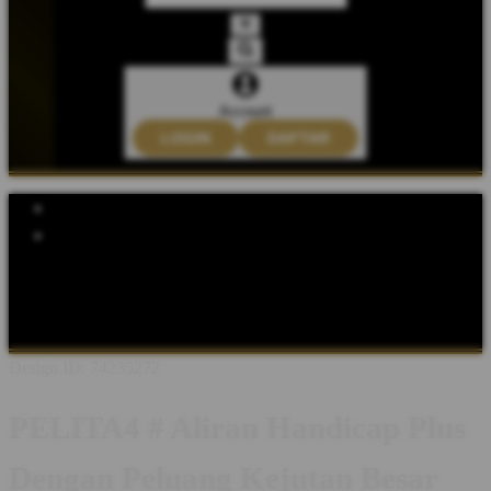
Account
LOGIN
DAFTAR
Explore Categories
Popular Products
Shop All Designs
PELITA4
PELITA4 LOGIN
PELITA4
DAFTAR
PELITA4 LINK
PELITA4 ABOUT
PELITA4
INFORMASI
PELITA4 GAME ONLINE
Design ID: 74235272
PELITA4 # Aliran Handicap Plus
Dengan Peluang Kejutan Besar