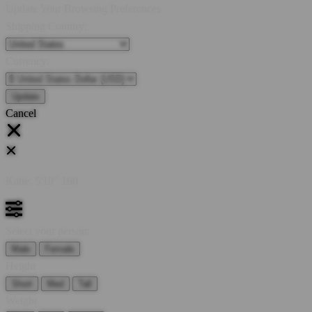
Update Your Browsing Preferences
Shipping Country:
Currency:
Cancel
Katie:
5'10"
160
Select your person:
Male
Female
Height
Short
Med
Tall
Weight