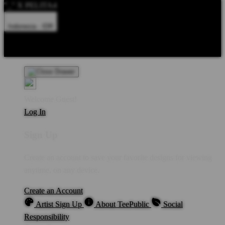
"_" X PELITA4
Indonesia - IDR
Product Safety
Intellectual Property Policy
CA: Do Not Sell My
Personal Information
Privacy Policy
Terms
Welcome Guest!
Log In
Sign Up
Create an account to save your favorite designs for viewing
anytime, on any device.
Create an Account
Artist Sign Up
About TeePublic
Social
Responsibility